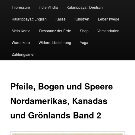
Impressum
Indien/India
Kalarippayatt Deutsch
Kalarippayatt English
Kasse
Kunst/Art
Lebenswege
Mein Konto
Resonanz der Erde
Shop
Versandarten
Warenkorb
Widerrufsbelehrung
Yoga
Zahlungsarten
Pfeile, Bogen und Speere
Nordamerikas, Kanadas
und Grönlands Band 2