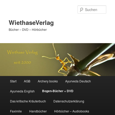
Zum
primären
Such
Inhalt
springen
WiethaseVerlag
Bücher – DVD – Hörbücher
Hauptmenü
Start
AGB
Archery books
Ayurveda Deutsch
Bogen-Bücher + DVD
Ayurveda English
Das kritische Kräuterbuch
Datenschutzerklärung
Faximile
Handbücher
Hörbücher – Audiobooks