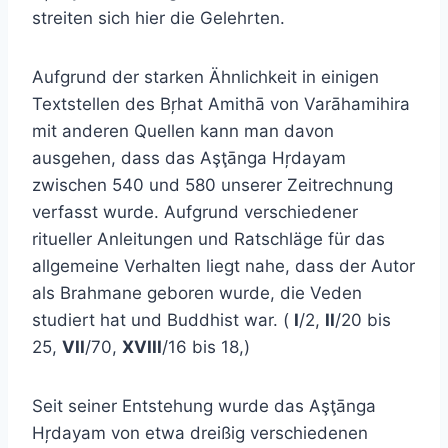
streiten sich hier die Gelehrten.
Aufgrund der starken Ähnlichkeit in einigen
Textstellen des Bŗhat Amithā von Varāhamihira
mit anderen Quellen kann man davon
ausgehen, dass das Aşţānga Hŗdayam
zwischen 540 und 580 unserer Zeitrechnung
verfasst wurde. Aufgrund verschiedener
ritueller Anleitungen und Ratschläge für das
allgemeine Verhalten liegt nahe, dass der Autor
als Brahmane geboren wurde, die Veden
studiert hat und Buddhist war. (
I
/2,
II
/20 bis
25,
VII
/70,
XVIII
/16 bis 18,)
Seit seiner Entstehung wurde das Aşţānga
Hŗdayam von etwa dreißig verschiedenen