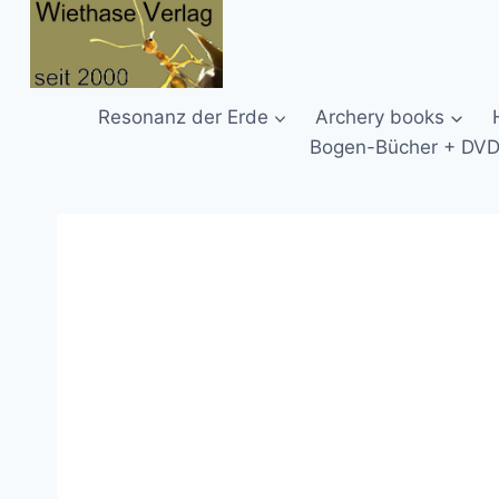
Zum
Inhalt
springen
Resonanz der Erde
Archery books
Bogen-Bücher + DV