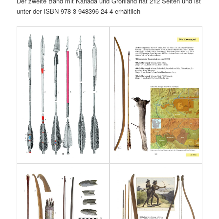
Der zweite Band mit Kanada und Grönland hat 212 Seiten und ist
unter der ISBN 978-3-948396-24-4 erhältlich