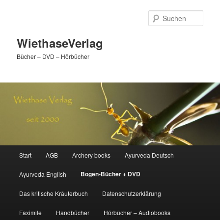
Zum
primären
Such
Inhalt
springen
WiethaseVerlag
Bücher – DVD – Hörbücher
Hauptmenü
Start
AGB
Archery books
Ayurveda Deutsch
Bogen-Bücher + DVD
Ayurveda English
Das kritische Kräuterbuch
Datenschutzerklärung
Faximile
Handbücher
Hörbücher – Audiobooks