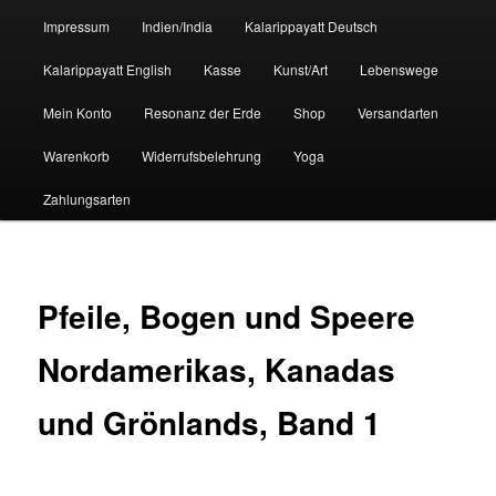
Impressum
Indien/India
Kalarippayatt Deutsch
Kalarippayatt English
Kasse
Kunst/Art
Lebenswege
Mein Konto
Resonanz der Erde
Shop
Versandarten
Warenkorb
Widerrufsbelehrung
Yoga
Zahlungsarten
Pfeile, Bogen und Speere
Nordamerikas, Kanadas
und Grönlands, Band 1