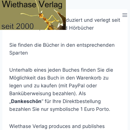
Zum
Inhalt
springen
Der Wiethase Verlag produziert und verlegt seit
2000 Bücher, DVD´s und Hörbücher
Sie finden die Bücher in den entsprechenden
Sparten
Unterhalb eines jeden Buches finden Sie die
Möglichkeit das Buch in den Warenkorb zu
legen und zu kaufen (mit PayPal oder
Banküberweisung bezahlen). Als
„
Dankeschön
“ für Ihre Direktbestellung
bezahlen Sie nur symbolische 1 Euro Porto.
Wiethase Verlag produces and publishes