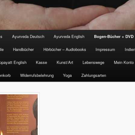
ks
Ayurveda Deutsch
Ayurveda English
Bogen-Bücher + DVD
le
Handbücher
Hörbücher – Audiobooks
Impressum
Indien
ppayatt English
Kasse
Kunst/Art
Lebenswege
Mein Konto
enkorb
Widerrufsbelehrung
Yoga
Zahlungsarten