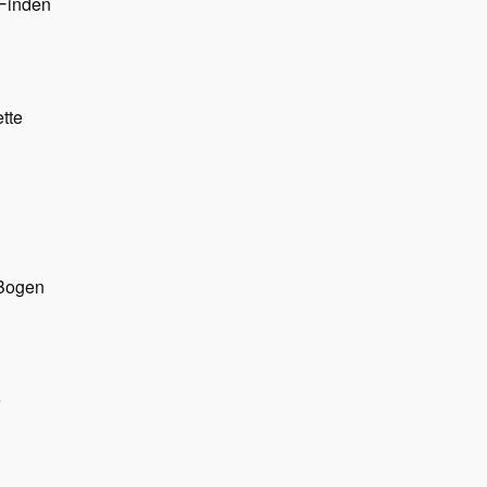
Finden
tte
 Bogen
e