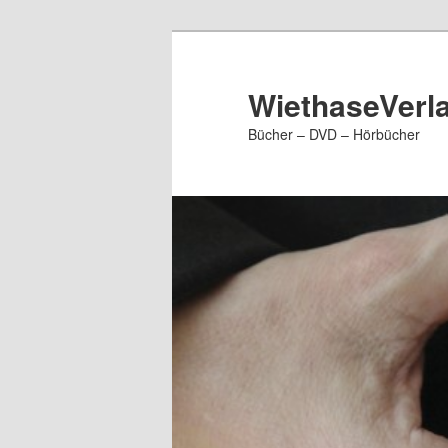
Zum
primären
Inhalt
WiethaseVerl
springen
Bücher – DVD – Hörbücher