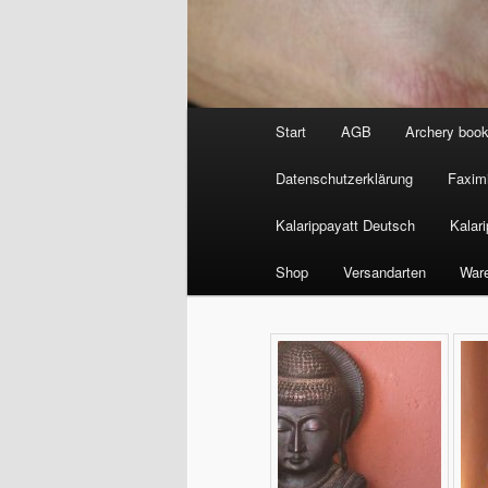
Hauptmenü
Start
AGB
Archery boo
Datenschutzerklärung
Faximi
Kalarippayatt Deutsch
Kalari
Shop
Versandarten
War