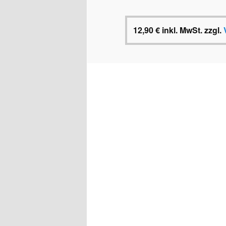
12,90
€
inkl. MwSt.
zzgl.